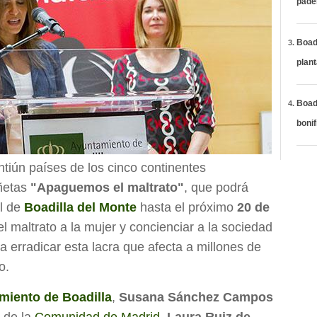
páde
Boadi
plan
Boadi
bonif
intiún países de los cinco continentes
iñetas
"Apaguemos el maltrato"
, que podrá
al de
Boadilla del Monte
hasta el próximo
20 de
el maltrato a la mujer y concienciar a la sociedad
a erradicar esta lacra que afecta a millones de
o.
miento de Boadilla
,
Susana Sánchez Campos