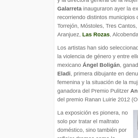
y la directora general de la Muje
Galarreta
inauguraron ayer la e
recorriendo distintos municipios
Torrejón, Móstoles, Tres Cantos
Aranjuez,
Las Rozas
, Alcobend
Los artistas han sido seleccion
la violencia de género y entre e
mexicano
Ángel Boligán
, ganad
Eladi
, primera dibujante en denu
femenina y la situación de la mu
ganadora del Premio Pulitzer
An
del premio Ranan Luirie 2012 (
La exposición es pionera, no
solo por tratar el maltrato
doméstico, sino también por