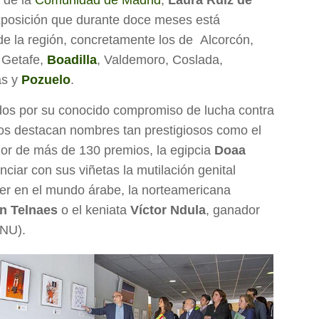
r de la
Comunidad de Madrid
,
Laura Ruiz de
xposición que durante doce meses está
 de la región, concretamente los de Alcorcón,
, Getafe,
Boadilla
, Valdemoro, Coslada,
as y
Pozuelo
.
ados por su conocido compromiso de lucha contra
llos destacan nombres tan prestigiosos como el
or de más de 130 premios, la egipcia
Doaa
nciar con sus viñetas la mutilación genital
jer en el mundo árabe, la norteamericana
n Telnaes
o el keniata
Víctor Ndula
, ganador
ONU).