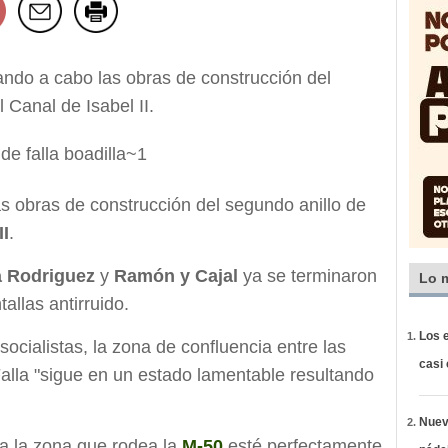
ando a cabo las obras de construcción del
 Canal de Isabel II.
s obras de construcción del segundo anillo de
II
.
a Rodriguez
y
Ramón y Cajal
ya se terminaron
Lo 
allas antirruido.
Los e
ocialistas, la zona de confluencia entre las
casi
alla "sigue en un estado lamentable resultando
Nueva
a la zona que rodea la
M-50
esté perfectamente