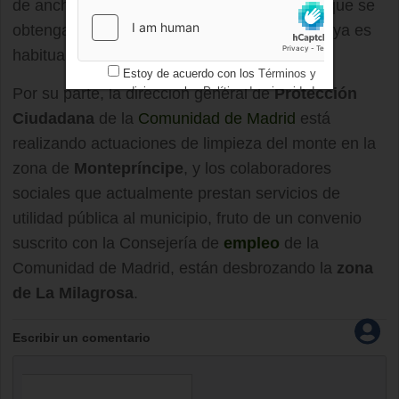
de ancho y dos kilómetros de largo. La leña que se
obtenga se repartirá entre los vecinos, como ya es
habitual.
Estoy de acuerdo con los
Términos y
Por su parte, la dirección general de
condiciones
y los
Política de privacidad
Protección
Ciudadana
de la
Comunidad de Madrid
está
realizando actuaciones de limpieza del monte en la
zona de
Montepríncipe
, y los colaboradores
sociales que actualmente prestan servicios de
utilidad pública al municipio, fruto de un convenio
suscrito con la Consejería de
empleo
de la
Comunidad de Madrid, están desbrozando la
zona
de La Milagrosa
.
Escribir un comentario