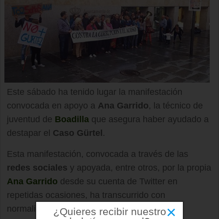
Este sábado ha tenido lugar la manifestación
convocada en apoyo a
Ana Garrido
, la técnico de
juventud de
Boadilla
que asegura haber ayudado a
destapar el
Caso Gürtel
.
Esta manifestación, convocada a través de las
redes sociales
y apoyada, entre otros, por la propia
Ana Garrido
desde su cuenta de Twitter en
repetidas ocasiones, ha transcurrido con
×
normalidad.
¿Quieres recibir nuestro