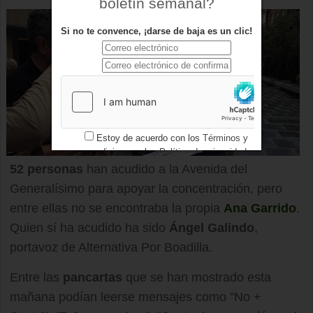
boletín semanal?
Si no te convence, ¡darse de baja es un clic!
Estoy de acuerdo con los
Términos y
condiciones
y los
Política de privacidad
52 personas
han acudido a la Avenida del
Generalísimo para apoyar la concentración, pero
entre ellas no se encontraba la propia
Ana Garrido
.
Quien sí ha acudido ha sido
Ángel Galindo
,
portavoz de Alternativa Por Boadilla.
Entre las
pancartas
que se han mostrado esta
mañana podían leerse mensajes como "No +