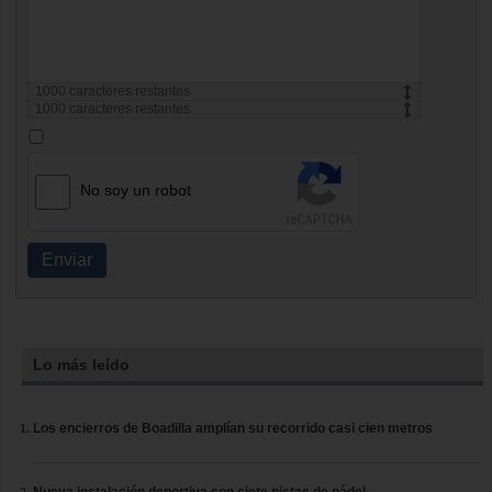
1000
caracteres restantes
1000
caracteres restantes
No soy un robot
Enviar
Lo más leído
Los encierros de Boadilla amplían su recorrido casi cien metros