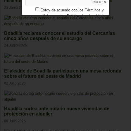
eficiencia, ahorro y autoconsumo bien planteado
23 Junio 2026
Estoy de acuerdo con los
Términos y
condiciones
y los
Política de privacidad
Boadilla reclama conocer el estudio del Cercanías
cinco años después de su encargo
24 Junio 2026
El alcalde de Boadilla participa en una mesa redonda
sobre el futuro del oeste de Madrid
02 Julio 2026
Boadilla sortea ante notario nueve viviendas de
protección en alquiler
06 Julio 2026