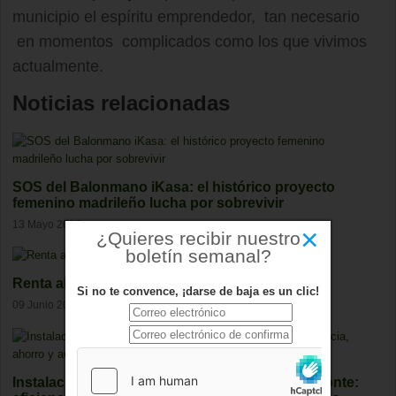
municipio el espíritu emprendedor, tan necesario
en momentos complicados como los que vivimos
actualmente.
Noticias relacionadas
SOS del Balonmano iKasa: el histórico proyecto
femenino madrileño lucha por sobrevivir
13 Mayo 2026
×
¿Quieres recibir nuestro
boletín semanal?
Renta alta no significa demanda garantizada
Si no te convence, ¡darse de baja es un clic!
09 Junio 2026
Instalación de placas solares en Boadilla del Monte: