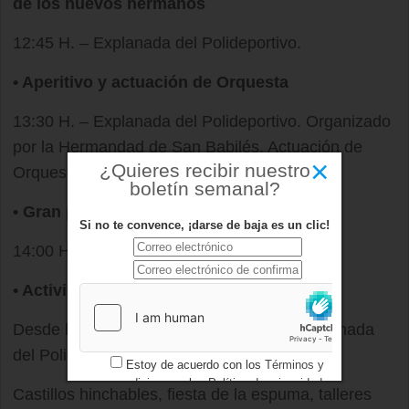
de los nuevos hermanos
12:45 H. – Explanada del Polideportivo.
• Aperitivo y actuación de Orquesta
13:30 H. – Explanada del Polideportivo. Organizado
por la Hermandad de San Babilés. Actuación de
×
¿Quieres recibir nuestro
Orquesta, hasta media tarde.
boletín semanal?
• Gran paella popular
Si no te convence, ¡darse de baja es un clic!
14:00 H. – Explanada del Polideportivo.
• Actividades infantiles
Desde la mañana hasta las 19:00 H. – Explanada
del Polideportivo.
Estoy de acuerdo con los
Términos y
condiciones
y los
Política de privacidad
Castillos hinchables, fiesta de la espuma, talleres