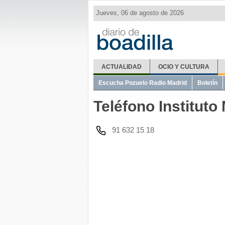
Jueves, 06 de agosto de 2026
ACTUALIDAD
OCIO Y CULTURA
El Tiempo
Metro Ligero
Misas
Telé
Escucha Pozuelo Radio Madrid
Boletín
Teléfono Institut
91 632 15 18