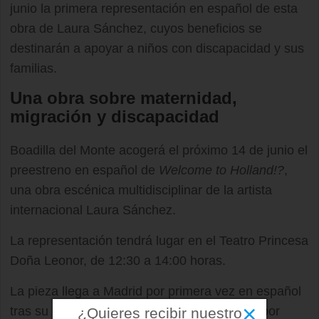
junio la primera representación en español de esta
obra de Laura Sánchez, cuyos beneficios se
destinarán a apoyar a niños con discapacidad y sus
familias.
Una obra sobre maternidad,
migración y discapacidad
Boadilla del Monte acogerá el próximo 14 de junio el
preestreno en español de
Welcome to Holland!?
,
una obra escénica multidisciplinar de la artista
internacional Laura Sánchez.
La representación tendrá lugar en el Teatro Princesa
Doña Leonor, de 12:30 a 14:00 horas.
La pieza llega a Madrid por primera vez en español
×
tras su estreno en Boston en 2024 y su gira por
¿Quieres recibir nuestro