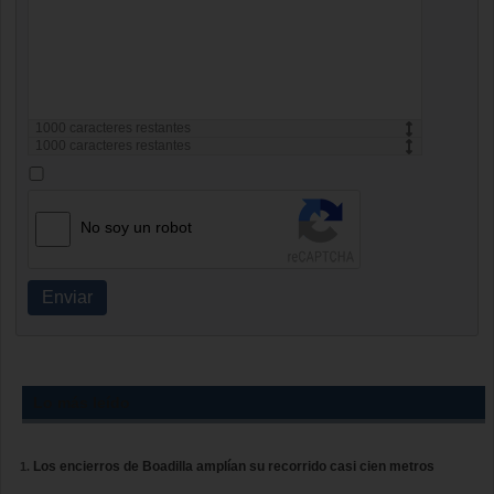
1000
caracteres restantes
1000
caracteres restantes
No soy un robot
Enviar
Lo más leído
Los encierros de Boadilla amplían su recorrido casi cien metros