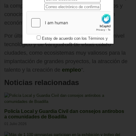
la competitividad, aunando esfuerzos, recursos y
conocimientos y generando una dinamización
económica de la región".
Por último, López-Valverde ha destacado "el nivel
Estoy de acuerdo con los
Términos y
tecnológico y de vanguardia de estas cuatro
condiciones
y los
Política de privacidad
ciudades, como ecosistemas muy valiosos para la
implantación de grandes proyectos, la atracción de
talento y la creación de
empleo
".
Noticias relacionadas
Policía Local y Guardia Civil dan consejos antirobos
a comunidades de Boadilla
01 Julio 2026