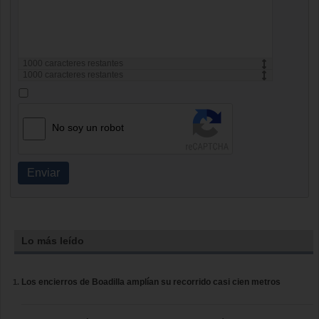
1000
caracteres restantes
1000
caracteres restantes
No soy un robot
Enviar
Lo más leído
Los encierros de Boadilla amplían su recorrido casi cien metros