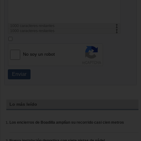
1000
caracteres restantes
1000
caracteres restantes
No soy un robot
Enviar
Lo más leído
Los encierros de Boadilla amplían su recorrido casi cien metros
Nueva instalación deportiva con siete pistas de pádel