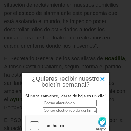
situación de reclutamiento en nuestros domicilios
por el estado de alarma ante esta pandemia que
está asolando el mundo, ha impedido poder
desarrollar miles de actividades a todos los
ciudadanos que habitualmente realizamos en
cualquier entorno donde nos movemos”.
El Secretario General de los socialistas de
Boadilla
,
Alfonso Castillo Gallardo, según informa el partido,
ha estado participando en el reparto de kits
×
¿Quieres recibir nuestro
sanitarios de guantes y mascarillas en diversos
boletín semanal?
ambientes y ha estado en contacto permanente con
Si no te convence, ¡darse de baja es un clic!
el
Ayuntamiento de Boadilla del Monte
como
Portavoz del Grupo Municipal Socialista.
El PSOE local ha mostrado su preocupación por la
situación de las residencias de mayores en el