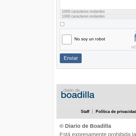
1000
caracteres restantes
1000
caracteres restantes
No soy un robot
Enviar
Staff
Política de privacida
© Diario de Boadilla
Está expresamente prohibida la r