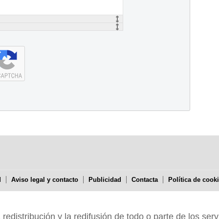
d
Aviso legal y contacto
Publicidad
Contacta
Política de cook
edistribución y la redifusión de todo o parte de los serv