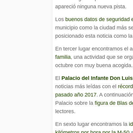
apareció ninguna nueva pista.
Los
buenos datos de seguridad e
municipio como la ciudad más s
posicionado esta noticia como l
En tercer lugar encontramos el 
familia
, una actividad que se or
octubre con muy buena acogida.
El
Palacio del Infante Don Luis
noticias más leídas con el
récord
pasado año 2017
. A continuació
Palacio sobre la
figura de Blas d
lectores.
En sexto lugar encontramos la
i
kilómetros por hora por la M-50
a