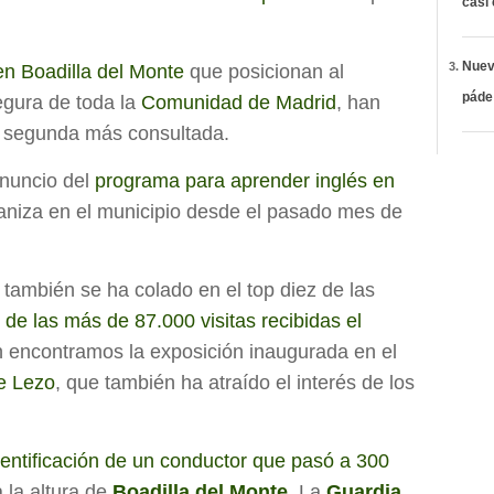
casi
Nueva
n Boadilla del Monte
que posicionan al
páde
egura de toda la
Comunidad de Madrid
, han
a segunda más consultada.
anuncio del
programa para aprender inglés en
ganiza en el municipio desde el pasado mes de
también se ha colado en el top diez de las
 de las más de 87.000 visitas recibidas el
n encontramos la exposición inaugurada en el
e Lezo
, que también ha atraído el interés de los
dentificación de un conductor que pasó a 300
 la altura de
Boadilla del Monte
. La
Guardia