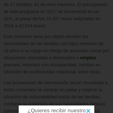
de 27 familias, 41 de ellos menores. El presupuesto
de este programa en 2017 se incrementó en un
45%, al pasar de los 15.457 euros asignados en
2016 a 22.534 euros.
Este convenio tiene por objeto atender las
necesidades de las familias con hijos menores de
18 años a su cargo en riesgo de exclusión social por
situaciones asociadas a desempleo o
empleo
precario, menores con discapacidad, familias en
situación de conflictividad relacional, entre otras.
Las actuaciones de intervención social vinculadas a
estos convenios se centran en paliar y mejorar la
situación de vulnerabilidad social de las familias,
mediante la cobertura de sus necesidades básicas
×
¿Quieres recibir nuestro
(alimentación, higiene, ropa) y el acceso a otros