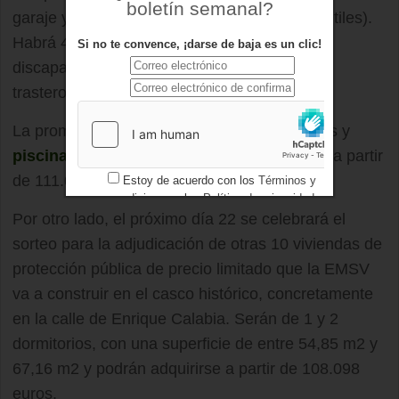
boletín semanal?
garaje y una superficie de entre 59 y 67 m2 útiles).
Habrá 4 viviendas adaptadas a personas con
Si no te convence, ¡darse de baja es un clic!
discapacidad, igualmente de dos dormitorios,
trastero y dos plazas de garaje asociadas.
La promoción tendrá también zonas comunes y
piscina
y los precios de las viviendas serán a partir
de 111.035 euros.
Estoy de acuerdo con los
Términos y
condiciones
y los
Política de privacidad
Por otro lado, el próximo día 22 se celebrará el
sorteo para la adjudicación de otras 10 viviendas de
protección pública de precio limitado que la EMSV
va a construir en el casco histórico, concretamente
en la calle de Enrique Calabia. Serán de 1 y 2
dormitorios, con una superficie de entre 54,85 m2 y
67,16 m2 y podrán adquirirse a partir de 108.098
euros.