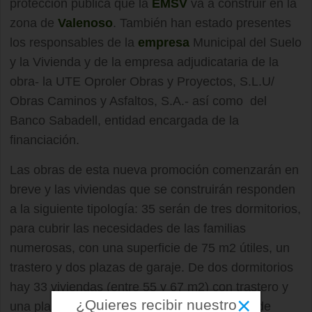
protección pública que la
EMSV
va a construir en la
zona de
Valenoso
. También han estado presentes
los responsables de la
empresa
Municipal del Suelo
y la Vivienda y de la empresa adjudicataria de la
obra- la UTE Oproler Obras y Proyectos, S.L.U/
Obras Caminos y Asfaltos, S.A.- así como del
Banco Sabadell, entidad encargada de la
financiación.
Las obras de esta nueva promoción comenzarán en
breve y las viviendas que se construirán responden
a la siguiente tipología: 35 serán de tres dormitorios,
para cubrir las necesidades de las familias
numerosas, con una superficie de 75 m2 útiles, un
trastero y dos plazas de garaje. De dos dormitorios
hay 33 viviendas (entre 55 y 67 m2) con trastero y
×
¿Quieres recibir nuestro
una plaza de garaje; 23 tendrán dos plazas de