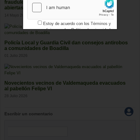
fraudulento y mantiene varias investigaciones
abiertas
14 Mayo 2026
Estoy de acuerdo con los
Términos y
condiciones
y los
Política de privacidad
Policía Local y Guardia Civil dan consejos antirobos
a comunidades de Boadilla
01 Julio 2026
Novecientos vecinos de Valdemaqueda evacuados
al pabellón Felipe VI
28 Julio 2026
Escribir un comentario