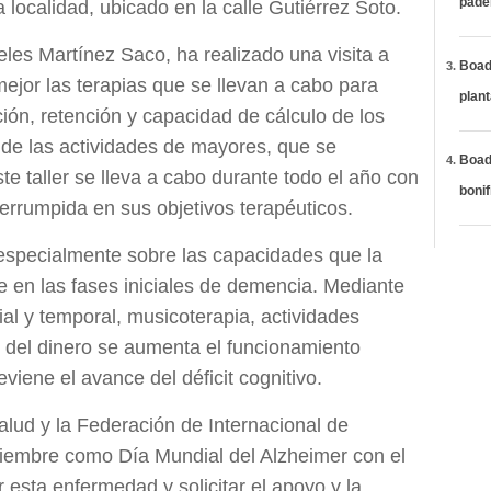
páde
localidad, ubicado en la calle Gutiérrez Soto.
les Martínez Saco, ha realizado una visita a
Boadi
 mejor las terapias que se llevan a cabo para
plan
ción, retención y capacidad de cálculo de los
o de las actividades de mayores, que se
Boadi
ste taller se lleva a cabo durante todo el año con
bonif
terrumpida en sus objetivos terapéuticos.
 especialmente sobre las capacidades que la
 en las fases iniciales de demencia. Mediante
ial y temporal, musicoterapia, actividades
 del dinero se aumenta el funcionamiento
eviene el avance del déficit cognitivo.
lud y la Federación de Internacional de
ptiembre como Día Mundial del Alzheimer con el
r esta enfermedad y solicitar el apoyo y la