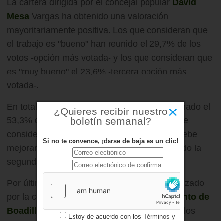
La cartera dirigida por el concejal popular
David
Mesa
Vargas ha obtenido una valoración
mayoritariamente positiva. Los que consideran que
el trabajo es "bueno" han reunido el 29,7% de los
votos -opción más votada- y los que consideran que
es "muy bueno" el 23,6% -tercera opción más
votada-.
En total, el número de votos positivos ha sumado el
×
¿Quieres recibir nuestro
53,3% del total. Por otro lado, los lectores que
boletín semanal?
consideran que la gestión de la concejalía "debe
Si no te convence, ¡darse de baja es un clic!
mejorar" han logrado un total de 24,6%, siendo la
segunda opción más votada.
Por último, los que opinan que el trabajo realizado
por la concejalía de deportes del
Ayuntamiento de
Boadilla
es "malo" han sumado el 21,1% de los
Estoy de acuerdo con los
Términos y