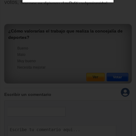
votos, siendo la opción menos respaldada.
condiciones
y los
Política de privacidad
¿Cómo valorarías el trabajo que realiza la concejalía de
deportes?
Bueno
Malo
Muy bueno
Necesita mejorar
Escribir un comentario