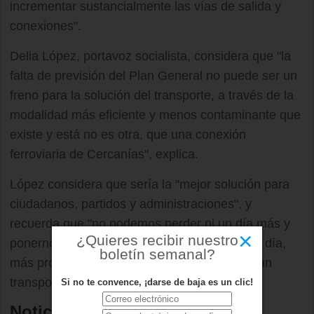
incrementar sustancialmente las vías de salida y
conexiones".
Delia López, portavoz socialista, considera que "la
falta de previsión del Plan General no puede ser un
freno para la solución del transporte, a través de la
modalidad más eficiente y menos contaminante que
existe y está no es otra, que una conexión
ferroviaria de Cercanías", explica.
López considera que sería la "mejor solución para
ciudadanos, partidos y administraciones", y
recuerda que "no podemos perder ni un día más y
×
¿Quieres recibir nuestro
ponernos todos juntos a trabajar para que un día,
boletín semanal?
más pronto que tarde, nuestra ciudad tenga un
transporte ferroviario decente".
Si no te convence, ¡darse de baja es un clic!
Noticias relacionadas