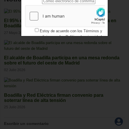
El 95% de los vecinos aprueba la calidad de vida en
Boadilla
Estoy de acuerdo con los
Términos y
27 Mayo 2026
condiciones
y los
Política de privacidad
El alcalde de Boadilla participa en una mesa redonda
sobre el futuro del oeste de Madrid
02 Julio 2026
Boadilla y Red Eléctrica firman convenio para
soterrar línea de alta tensión
25 Julio 2026
Escribir un comentario