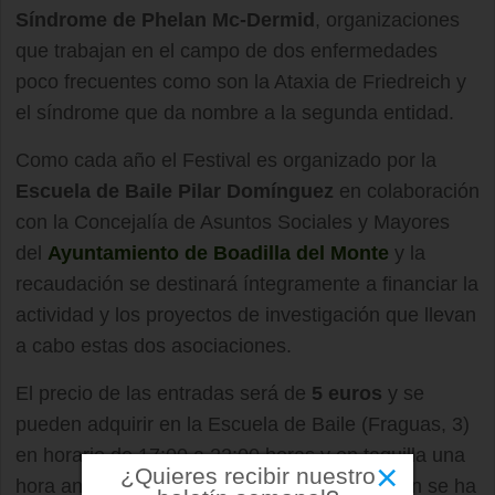
Síndrome de Phelan Mc-Dermid
, organizaciones
que trabajan en el campo de dos enfermedades
poco frecuentes como son la Ataxia de Friedreich y
el síndrome que da nombre a la segunda entidad.
Como cada año el Festival es organizado por la
Escuela de Baile Pilar Domínguez
en colaboración
con la Concejalía de Asuntos Sociales y Mayores
del
Ayuntamiento de Boadilla del Monte
y la
recaudación se destinará íntegramente a financiar la
actividad y los proyectos de investigación que llevan
a cabo estas dos asociaciones.
El precio de las entradas será de
5 euros
y se
pueden adquirir en la Escuela de Baile (Fraguas, 3)
en horario de 17:00 a 22:00 horas y en taquilla una
×
¿Quieres recibir nuestro
hora antes del inicio del espectáculo. También se ha