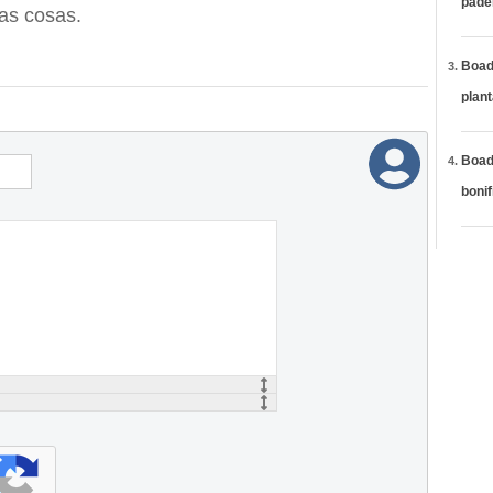
páde
as cosas.
Boadi
plan
Boadi
bonif