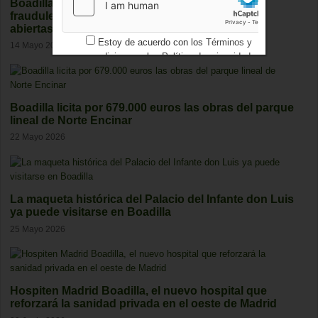
Boadilla detecta 25 casos de empadronamiento
fraudulento y mantiene varias investigaciones
abiertas
Estoy de acuerdo con los
Términos y
14 Mayo 2026
condiciones
y los
Política de privacidad
Boadilla licita por 679.000 euros las obras del parque
lineal de Norte Encinar
22 Mayo 2026
La maqueta histórica del Palacio del Infante don Luis
ya puede visitarse en Boadilla
25 Mayo 2026
Hospiten Madrid Boadilla, el nuevo hospital que
reforzará la sanidad privada en el oeste de Madrid