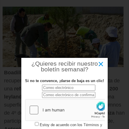
×
¿Quieres recibir nuestro
boletín semanal?
Boadilla
ha realizado una nueva acción para
recuperar la zona de
Manuel de Falla
. Se trata de
Si no te convence, ¡darse de baja es un clic!
una
reforestación
en la que se han plantado
200
leylandii
que cubren la valla de la
M-50
, en una
superficie de 200 metros,
y 40 pinos
. Los alumnos
de 4º de Primaria del
colegio Teresa Berganza
han
participado en la plantación junto con el alcalde,
Estoy de acuerdo con los
Términos y