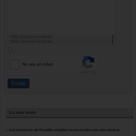
1000
caracteres restantes
1000
caracteres restantes
No soy un robot
Enviar
Lo más leído
Los encierros de Boadilla amplían su recorrido casi cien metros