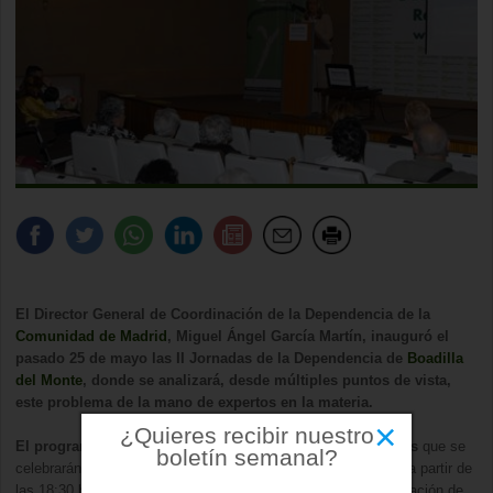
El Director General de Coordinación de la Dependencia de la
Comunidad de Madrid
, Miguel Ángel García Martín, inauguró el
pasado 25 de mayo las II Jornadas de la Dependencia de
Boadilla
del Monte
, donde se analizará, desde múltiples puntos de vista,
este problema de la mano de expertos en la materia.
×
¿Quieres recibir nuestro
El programa de estas jornadas se divide en cuatro bloques
que se
boletín semanal?
celebrarán de lunes a jueves en la residencia Virgen del Pilar a partir de
las 18:30 horas. El primero de los bloques contó con la celebración de