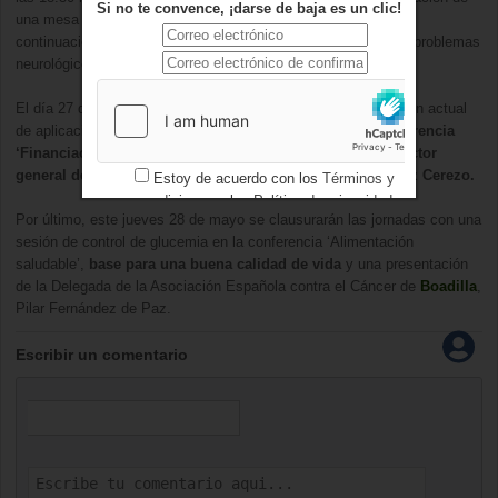
Si no te convence, ¡darse de baja es un clic!
una mesa redonda sobre el ‘Servicio de ayuda a domicilio’ y a
continuación una conferencia sobre ‘Alimentación asociada a problemas
neurológicos’ a cargo de la médico naturista Celia Tárraga.
El día 27 de mayo, en otra mesa redonda, se trató la ‘Situación actual
de aplicación de la Ley de Dependencia’, seguida de
la conferencia
‘Financiación privada de la dependencia’ a cargo del director
general del Gruto Renta Vitalicia Mayores, Carlos Martínez Cerezo.
Estoy de acuerdo con los
Términos y
condiciones
y los
Política de privacidad
Por último, este jueves 28 de mayo se clausurarán las jornadas con una
sesión de control de glucemia en la conferencia ‘Alimentación
saludable’,
base para una buena calidad de vida
y una presentación
de la Delegada de la Asociación Española contra el Cáncer de
Boadilla
,
Pilar Fernández de Paz.
Escribir un comentario