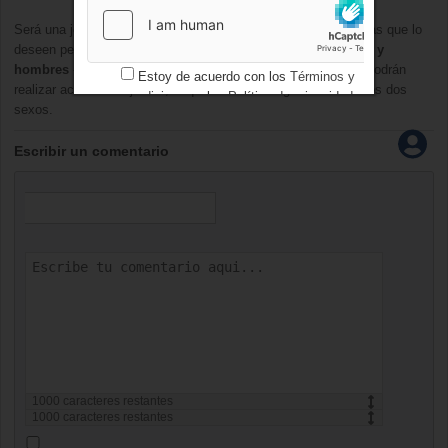
Será una jornada en la que podrán participar todas las personas que lo
deseen pero que está
especialmente pensada para mujeres y
hombres
-por la igualdad-
de la zona noroeste de Madrid.
Podrán
Estoy de acuerdo con los
Términos y
realizar actividades juntos, lo que motivará la igualdad entre los dos
condiciones
y los
Política de privacidad
sexos.
Escribir un comentario
1000
caracteres restantes
1000
caracteres restantes