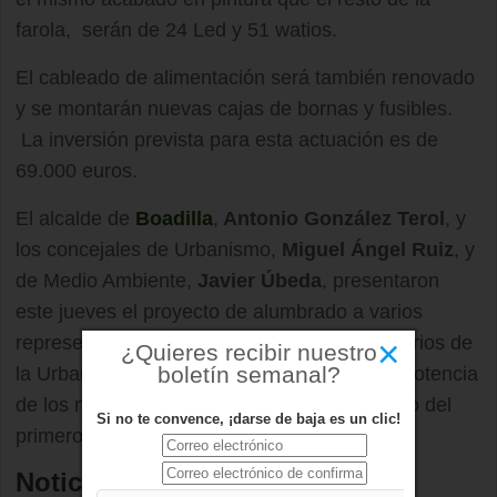
farola, serán de 24 Led y 51 watios.
El cableado de alimentación será también renovado
y se montarán nuevas cajas de bornas y fusibles.
La inversión prevista para esta actuación es de
69.000 euros.
El alcalde de
Boadilla
,
Antonio González Terol
, y
los concejales de Urbanismo,
Miguel Ángel Ruiz
, y
de Medio Ambiente,
Javier Úbeda
, presentaron
este jueves el proyecto de alumbrado a varios
representantes de la Comunidad de Propietarios de
×
¿Quieres recibir nuestro
boletín semanal?
la Urbanización que pudieron comprobar la potencia
de los nuevos puntos de luz con el encendido del
Si no te convence, ¡darse de baja es un clic!
primero de ellos.
Noticias relacionadas