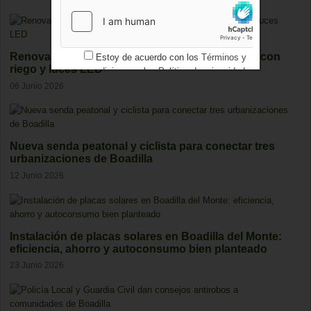
Renovada la rotonda de Condesa de Chinchón con
Estoy de acuerdo con los
Términos y
riego y luces LED
condiciones
y los
Política de privacidad
06 Junio 2026
Nueva senda peatonal y ciclista para conectar tres
urbanizaciones de Boadilla
12 Junio 2026
Instalación de placas solares en Boadilla del Monte:
eficiencia, ahorro y autoconsumo bien planteado
23 Junio 2026