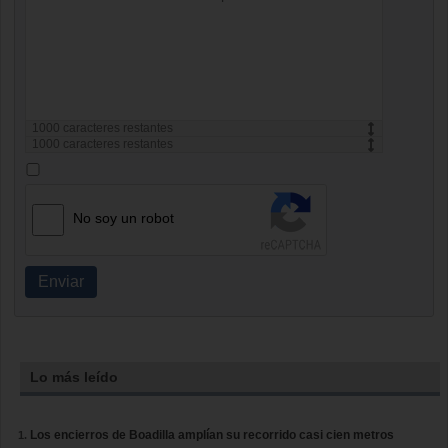
1000
caracteres restantes
1000
caracteres restantes
No soy un robot
Enviar
Lo más leído
Los encierros de Boadilla amplían su recorrido casi cien metros