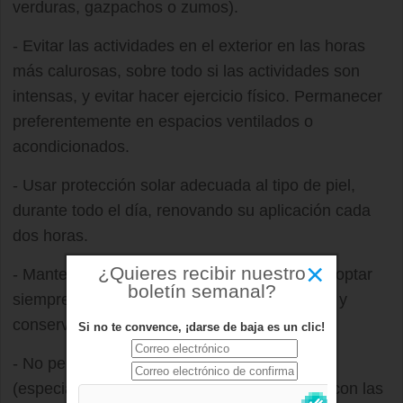
verduras, gazpachos o zumos).
- Evitar las actividades en el exterior en las horas
más calurosas, sobre todo si las actividades son
intensas, y evitar hacer ejercicio físico. Permanecer
preferentemente en espacios ventilados o
acondicionados.
- Usar protección solar adecuada al tipo de piel,
durante todo el día, renovando su aplicación cada
dos horas.
×
¿Quieres recibir nuestro
- Mantener los alimentos en el frigorífico y adoptar
boletín semanal?
siempre medidas higiénicas de manipulación y
conservación de los mismos.
Si no te convence, ¡darse de baja es un clic!
- No permanecer en el interior del coche
(especialmente niños, ancianos o animales) con las