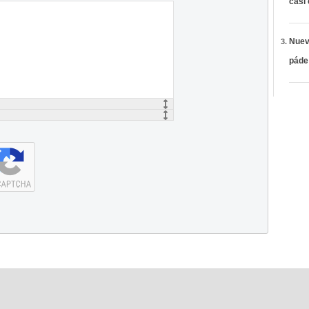
casi
Nueva
páde