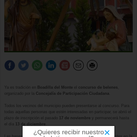
Ya es tradición en
Boadilla del Monte
el
concurso de belenes
,
organizado por la
Concejalía de Participación Ciudadana
.
Todos los vecinos del municipio pueden presentarse al concurso. Para
todas aquellas personas que estén interesadas en participar, se abrió el
plazo de inscripción el pasado
17 de noviembre
y permanecerá hasta
el día
13 de diciembre
.
×
¿Quieres recibir nuestro
Las bases del concurso estarán a disposición de los concursantes en la