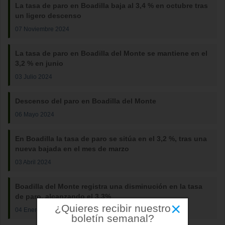
La tasa de paro en Boadilla baja al 3,4 % en octubre tras
un ligero descenso
07 Noviembre 2024
La tasa de paro en Boadilla del Monte se mantiene en el
3,2 % en junio
03 Julio 2024
Descenso del paro en Boadilla del Monte
06 Mayo 2024
En Boadilla la tasa de paro se sitúa en el 3,2 %, tras una
nueva bajada en el mes de marzo
03 Abril 2024
Boadilla del Monte registra una disminución en la tasa
de paro, alcanzando el 3,3%
×
¿Quieres recibir nuestro
04 Enero 2024
boletín semanal?