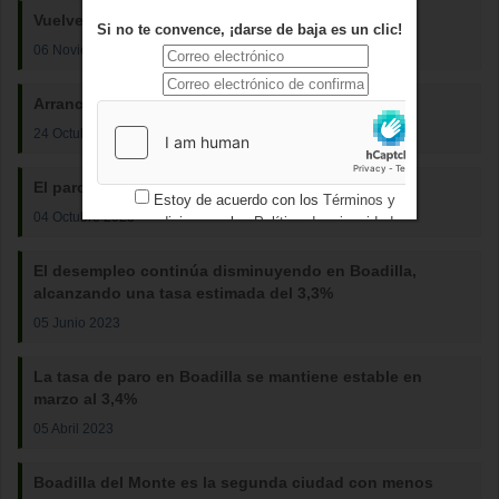
Vuelve a bajar el paro en Boadilla del Monte
Si no te convence, ¡darse de baja es un clic!
06 Noviembre 2023
Arranca el taller de Búsqueda Activa de Empleo
24 Octubre 2023
El paro sigue bajando en Boadilla del Monte
Estoy de acuerdo con los
Términos y
04 Octubre 2023
condiciones
y los
Política de privacidad
El desempleo continúa disminuyendo en Boadilla,
alcanzando una tasa estimada del 3,3%
05 Junio 2023
La tasa de paro en Boadilla se mantiene estable en
marzo al 3,4%
05 Abril 2023
Boadilla del Monte es la segunda ciudad con menos