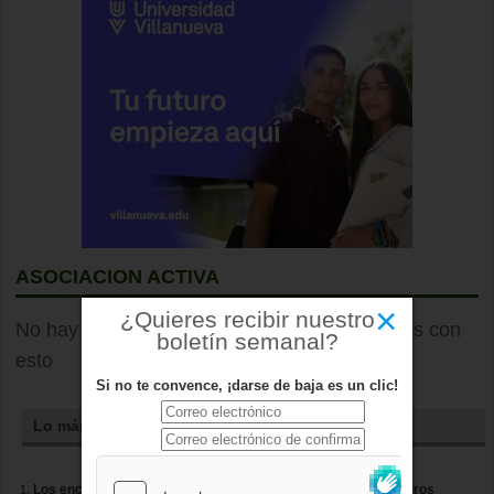
ASOCIACION ACTIVA
×
¿Quieres recibir nuestro
No hay elementos que hayan sido etiquetados con
boletín semanal?
esto
Si no te convence, ¡darse de baja es un clic!
Lo más leído
Los encierros de Boadilla amplían su recorrido casi cien metros