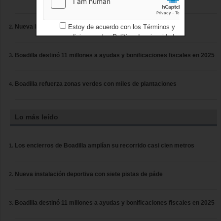
Estoy de acuerdo con los
Términos y
Nueva instalación deportiva con siete pistas de páde
condiciones
y los
Política de privacidad
Boadilla destinó 11 millones a ayudas y bonificaciones fiscales en 2025
Boadilla refuerza zonas verdes con miles de plantaciones
Lo más leído
Los encierros de Boadilla amplían su recorrido casi cien metros
Nueva instalación deportiva con siete pistas de páde
Boadilla destinó 11 millones a ayudas y bonificaciones fiscales en 2025