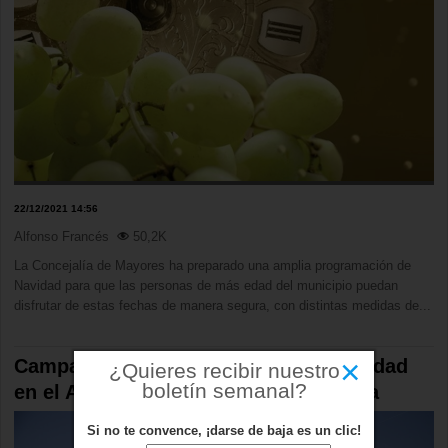
22/12/2021 14:56
Alfonso Francés
50,2K
La Concejalía de Mayores ha preparado una amplia programación de
Navidad para que las personas de más edad del municipio puedan
disfrutar de estas fechas de manera segura, con distintas medidas de...
×
Campamento 'Días sin cole' esta Navidad
¿Quieres recibir nuestro
boletín semanal?
en el Aula Medioambiental de Boadilla
Si no te convence, ¡darse de baja es un clic!