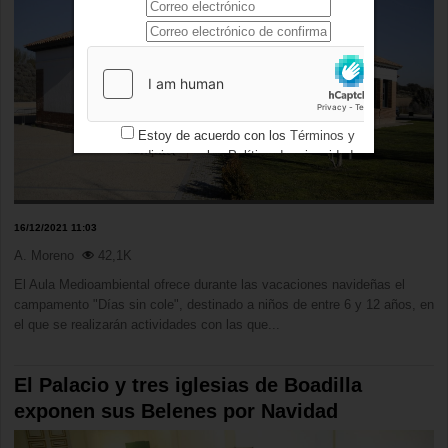
Estoy de acuerdo con los
Términos y
condiciones
y los
Política de privacidad
16/12/2021 11:03
A. Moreno
42,1K
El Aula Medioambiental ofrece durante las vacaciones navideñas el
campamento "Días sin cole", destinado a niños de entre 6 y 12 años, en
el que se realizarán actividades con las que...
El Palacio y tres iglesias de Boadilla
exponen sus Belenes por Navidad