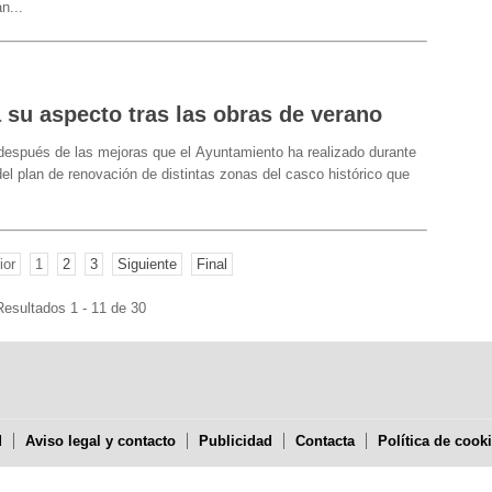
an
...
 su aspecto tras las obras de verano
después de las mejoras que el Ayuntamiento ha realizado durante
l plan de renovación de distintas zonas del casco histórico que
ior
1
2
3
Siguiente
Final
Resultados 1 - 11 de 30
d
Aviso legal y contacto
Publicidad
Contacta
Política de cook