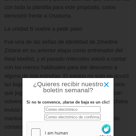
con toda la plantilla para este propósito, como
demostró frente a Osasuna.
La unidad B vuelve a pedir paso
Fue una de las señas de identidad de Zinedine
Zidane en su anterior etapa como entrenador del
Real Madrid, y el pasado miércoles volvió a contar
con los menos habituales para dar descanso a
alguna de sus estrellas. El equipo no solo no acusó
×
¿Quieres recibir nuestro
las bajas de Karim Benzema o Eden Hazard, sino
boletín semanal?
que jugó por momentos un gran fútbol, ganó con
solvencia su encuentro ante un rival que marchaba
Si no te convence, ¡darse de baja es un clic!
invicto hasta el momento, y por si fuera poco,
mantuvo su portería a cero por segundo partido
consecutivo.