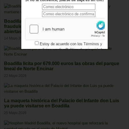
Boadilla detecta 25 casos de empadronamiento
fraudulento y mantiene varias investigaciones
abiertas
14 Mayo 2026
Estoy de acuerdo con los
Términos y
condiciones
y los
Política de privacidad
Boadilla licita por 679.000 euros las obras del parque
lineal de Norte Encinar
22 Mayo 2026
La maqueta histórica del Palacio del Infante don Luis
ya puede visitarse en Boadilla
25 Mayo 2026