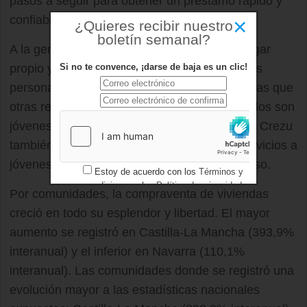
pasos a seguir para obtener un préstamo rápido y
×
confiable.
¿Quieres recibir nuestro
boletín semanal?
A la gente le emociona la idea de tener un lugar
Si no te convence, ¡darse de baja es un clic!
propio y a su gusto donde vivir, muchas de las
personas ya son adultas y con familia, mientras que
otras recién están empezando, muchos de ellos son
jóvenes y aprovechan esta gran oportunidad, Crezu
también abre sus puertas y brinda de sus servicios a
jóvenes guiándonos paso a paso en el proceso.
Estoy de acuerdo con los
Términos y
condiciones
y los
Política de privacidad
Por comunidades, la compraventa de viviendas
creció en todo su esplendor y libertad. El mayor
aumento se registró en Castilla-La Mancha (393,9%
interanual) y el inferior en Navarra (110,1%
interanual). Las comunidades donde se registró una
evolución mayor a las estadísticas nacionales