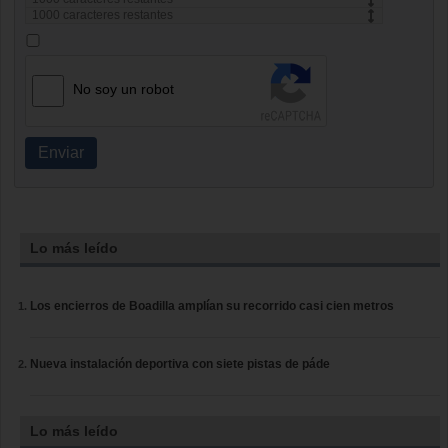
1000
caracteres restantes
No soy un robot
Enviar
Lo más leído
Los encierros de Boadilla amplían su recorrido casi cien metros
Nueva instalación deportiva con siete pistas de páde
Lo más leído