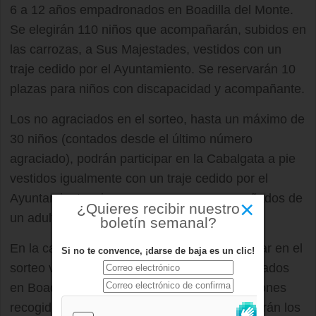
6 a 12 años empadronados en Boadilla del Monte.
Se elegirán 110 niños que acompañarán, subidos en
las carrozas, a Sus Majestades, vestidos con un
traje cedido por el Ayuntamiento. Se reservarán 10
plazas para niños con discapacidad y acompañante.
Los no agraciados en el sorteo, hasta un máximo de
30 niños (contados desde el último número
agraciado), podrán participar en la Cabalgata a pie
vestidos igualmente con un traje cedido por el
Ayuntamiento, siempre que vayan acompañados de
×
¿Quieres recibir nuestro
un adulto.
boletín semanal?
En la categoría juvenil/adulto podrán participar en el
Si no te convence, ¡darse de baja es un clic!
sorteo vecinos a partir de 13 años empadronados
en Boadilla del Monte. De todas las inscripciones
recogidas se celebrará el sorteo del que saldrán los