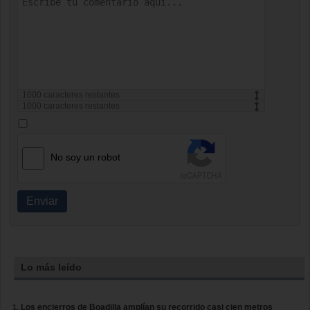
1000
caracteres restantes
1000
caracteres restantes
No soy un robot
Enviar
Lo más leído
Los encierros de Boadilla amplían su recorrido casi cien metros