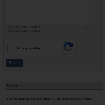
1000
caracteres restantes
1000
caracteres restantes
No soy un robot
Enviar
Lo más leído
Los encierros de Boadilla amplían su recorrido casi cien metros