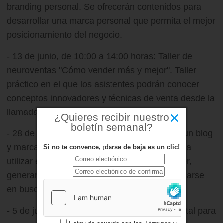
branding personal. Se ofrecerán contenidos para
desarrollar una marca personal que permita el mejor
posicionamiento del negocio.
- 13 de junio, de 10:00 a 14:00 horas: Taller de
neuroventas "Cómo vender más y mejor". Taller
práctico en el que los asistentes podrán conocer
conceptos innovadores y técnicas de venta desde la
llamada "neuroinfluencia".
×
¿Quieres recibir nuestro
boletín semanal?
- 28 de junio, de 10:00 a 13:00 horas: "Crea un blog
y marca la diferencia". Claves para aprender a
Si no te convence, ¡darse de baja es un clic!
utilizar esta herramienta para darse a conocer,
generar tráfico hacia la propia web y posicionarse
en buscadores.
- 5 de julio, de 10:00 a 13:00 horas: Ruta digital para