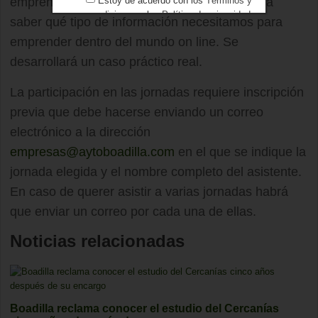
emprendedores a partir de los 40. Claves para
Estoy de acuerdo con los
Términos y
condiciones
y los
Política de privacidad
saber qué tipo de información necesitamos para
emprender dentro del mundo on line. Se
desarrollará un caso práctico real.
La participación en las jornadas requiere inscripción
previa que debe hacerse enviando un correo
electrónico a la dirección
empresas@aytoboadilla.com
en el que se indique la
jornada elegida y el nombre completo del asistente.
En caso de querer asistir a varias jornadas habrá
que enviar un correo por cada una de ellas.
Noticias relacionadas
Boadilla reclama conocer el estudio del Cercanías