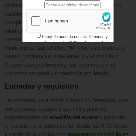
noviembre a las 11:30 horas con Mónica Orozco,
psicóloga licenciada por la Universidad
Complutense de
Madrid
e instructora de
mindfulness certificada por la Universidad de
Estoy de acuerdo con los
Términos y
Massachusetts y la Asociación Española de
condiciones
y los
Política de privacidad
Mindfulness. Bajo el título "Mindfulness: conoce tu
mente, gestiona tus emociones y vive más feliz",
Orozco ofrecerá herramientas para mejorar el
bienestar personal y fomentar la resiliencia.
Entradas y requisitos
Las entradas para asistir a estas conferencias, que
son gratuitas, estarán disponibles para los
empadronados en
Boadilla del Monte
a partir del
lunes anterior a cada evento, desde las 9:00 horas,
a través de la página web
www.entradasboadilla.es
.