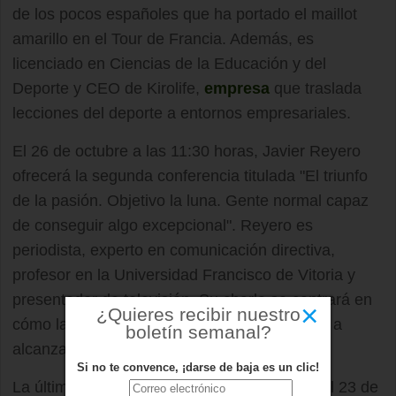
de los pocos españoles que ha portado el maillot
amarillo en el Tour de Francia. Además, es
licenciado en Ciencias de la Educación y del
Deporte y CEO de Kirolife,
empresa
que traslada
lecciones del deporte a entornos empresariales.
El 26 de octubre a las 11:30 horas, Javier Reyero
ofrecerá la segunda conferencia titulada "El triunfo
de la pasión. Objetivo la luna. Gente normal capaz
de conseguir algo excepcional". Reyero es
periodista, experto en comunicación directiva,
profesor en la Universidad Francisco de Vitoria y
presentador de televisión. Su charla se centrará en
×
¿Quieres recibir nuestro
cómo la pasión y la dedicación pueden llevar a
boletín semanal?
alcanzar logros extraordinarios.
Si no te convence, ¡darse de baja es un clic!
La última conferencia del ciclo se celebrará el 23 de