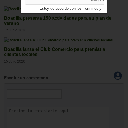
Estoy de acuerdo con los
Términos y
condiciones
y los
Política de privacidad
Boadilla presenta 150 actividades para su plan de
verano
12 Junio 2026
Boadilla lanza el Club Comercio para premiar a
clientes locales
15 Julio 2026
Escribir un comentario