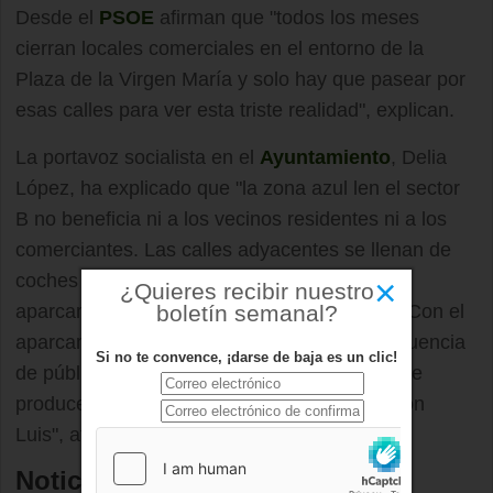
Desde el
PSOE
afirman que "todos los meses
cierran locales comerciales en el entorno de la
Plaza de la Virgen María y solo hay que pasear por
esas calles para ver esta triste realidad", explican.
La portavoz socialista en el
Ayuntamiento
, Delia
López, ha explicado que "la zona azul len el sector
B no beneficia ni a los vecinos residentes ni a los
comerciantes. Las calles adyacentes se llenan de
coches mientras que múltiples espacios de
×
¿Quieres recibir nuestro
boletín semanal?
aparcamiento regulado permanecen vacíos. Con el
aparcamiento gratuito se incrementaría la afluencia
Si no te convence, ¡darse de baja es un clic!
de público y se palearía la segunda fila que se
produce continuamente en la calle Infante Don
Luis", afirma la concejala.
Noticias relacionadas