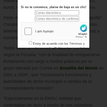
mientras que Bosch llegó a embolsarse 941.652
euros, Crespo 593.000 y Galeote 557.609 euros
Si no te convence, ¡darse de baja es un clic!
Parte de los fondos percibidos por "El Albondiguilla",
Crespo y Martín Morales se ocultaron en cuentas
abiertas en sucursales bancarias suizas abiertas a
nombre de sociedades panameñas.
Estoy de acuerdo con los
Términos y
Todas estas actuaciones se habrían cometido,
condiciones
y los
Política de privacidad
según la Fiscalía, "con la finalidad de enriquecerse
ilícitamente con cargo a fondos públicos por el
grupo liderado por Correa en
Boadilla del Monte
de
2001 a 2009", que "incorporaría funcionarios y
autoridades de dicho municipio a cambio de la
correspondiente comisión".
"Especialmente en la EMSV, entidad que
controlaban de facto a través de sus sucesivos