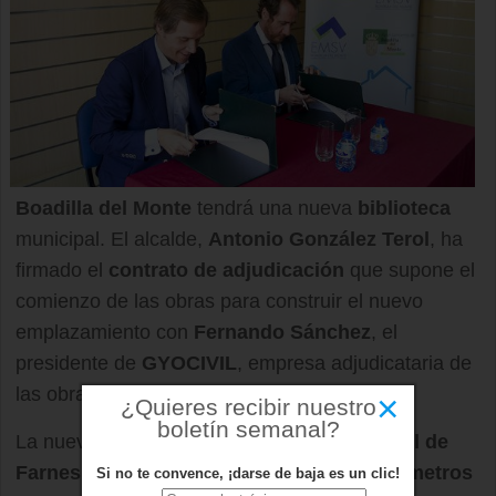
Boadilla del Monte
tendrá una nueva
biblioteca
municipal. El alcalde,
Antonio González Terol
, ha
firmado el
contrato
de adjudicación
que supone el
comienzo de las obras para construir el nuevo
emplazamiento con
Fernando Sánchez
, el
presidente de
GYOCIVIL
, empresa adjudicataria de
las obras.
×
¿Quieres recibir nuestro
boletín semanal?
La nueva biblioteca, situada en la calle
Isabel de
Farnesio, 33,
tendrá una superficie de
830 metros
Si no te convence, ¡darse de baja es un clic!