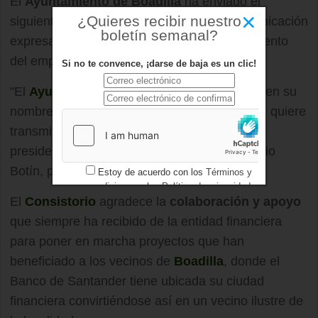
El
Ayuntamiento de Boadilla
ha enviado el
×
¿Quieres recibir nuestro
siguiente comunicado a los medios de comunicación
boletín semanal?
expresando sus condolencias por el fallecimiento
del empresario:
Si no te convence, ¡darse de baja es un clic!
"El
Ayuntamiento de Boadilla del Monte
, y en su
nombre el alcalde,
Antonio González Terol
, quiere
transmitir sus condolencias a la familia del
presidente del
Banco de Santander
, D. Emilio
Botín, por su inesperado fallecimiento.
Estoy de acuerdo con los
Términos y
condiciones
y los
Política de privacidad
El
Consistorio
agradece la
colaboración
y apoyo
que siempre ha recibido de la entidad financiera
para poner en marcha proyectos que han
beneficiado a los vecinos de
Boadilla
, donde el
Banco de Santander tiene ubicada su ciudad
financiera convirtiéndose así en un vecino ilustre de