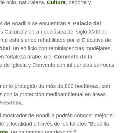
de ocio, naturaleza,
Cultura
, deporte y
s de Boadilla se encuentran el
Palacio del
és Cultural y obra neoclásica del siglo XVIII de
e está siendo rehabilitado por el Ejecutivo de
tóbal
, un edificio con reminiscencias mudéjares,
n fortaleza árabe; o el
Convento de la
o de Iglesia y Convento con influencias barrocas
monte protegido de más de 800 hectáreas, con
s con la protección medioambiental en áreas
 Fresneda
.
 mostrador de Boadilla podrán conocer mejor el
e la localidad a través de los folletos "Boadilla
onte
, un patrimonio por descubir";