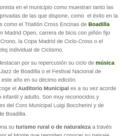
onista en el municipio como muestran tanto las
 privadas de las que dispone, como el éxito en la
 como el Triatlón Cross Encinas de
Boadilla
um Madrid Open, carrera de bicis con piñón fijo
Crono, la Copa Madrid de Ciclo-Cross o el
oj Individual de Ciclismo.
destacan por su repercusión su ciclo de
música
 Jazz de Boadilla o el Festival Nacional de
 este año en su décimo edición.
acoge el
Auditorio Municipal
es a su vez acorde
o infantil y adulto. Son muy reconocidos y
les del Coro Municipal Luigi Boccherini y de
e Boadilla.
iona su
turismo rural o de naturaleza
a través
 por el Monte que permiten conocer su paisaje,