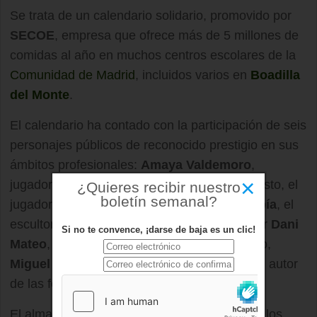
Se trata de un calendario solidario, promovido por
SECOE
, empresa que ofrece más de 5 millones de
comidas al año en muchos centros escolares de la
Comunidad de Madrid
, incluidos varios en
Boadilla
del Monte
.
El calendario ha contado con la participación de seis
personajes públicos de reconocido prestigio en sus
ámbitos profesionales:
Amaya Valdemoro
,
×
jugadora de la selección nacional de baloncesto, el
¿Quieres recibir nuestro
boletín semanal?
jugador del Atlético de Madrid,
Dani Aranzubía
, el
escultor
Víctor Ochoa
, el presentador y actor
Dani
Si no te convence, ¡darse de baja es un clic!
Mateo
, el director de cine, televisión y teatro,
Miguel Alcantud
, y el fotógrafo
Iñigo Plaza
, autor
de las fotografías que ilustran el calendario.
El almanaque tendrá un coste de
10 euros
y los