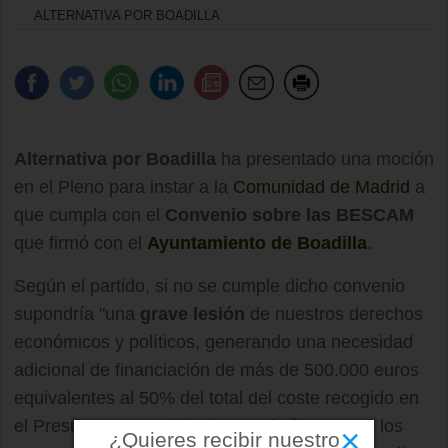
ALTERNATIVA POR BOADILLA
Alternativa por Boadilla
ha presentado una moción
en el Pleno para instar a la
Comunidad de Madrid
a
que cumpla con el
Convenio sobre las BESCAM
que firmó con el
Ayuntamiento de Boadilla
.
Según el partido, si no se cumple dicho convenio
supondría "una
grave lesión
de nuestros derechos
económicos y políticos, generando una necesidad
adicional de financiación de más de 500.000 euros
equivalentes al 50% del total del coste recogido en
el Presupuesto Municipal para el año 2013, a los
×
¿Quieres recibir nuestro